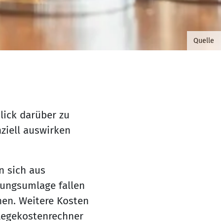
©somma
Quelle
lick darüber zu
ziell auswirken
n sich aus
ungsumlage fallen
nen. Weitere Kosten
legekostenrechner