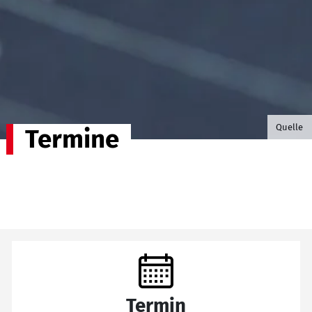
©B.G. P
Quelle
Termine
Termin