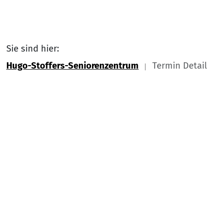
Sie sind hier:
Hugo-Stoffers-Seniorenzentrum
Termin Detail
Link zu Home
Nach
Service Informationen
Kontakt
Impressum