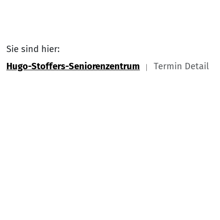
Sie sind hier:
Hugo-Stoffers-Seniorenzentrum
Termin Detail
Link zu Home
Nach
Service Informationen
Kontakt
Impressum