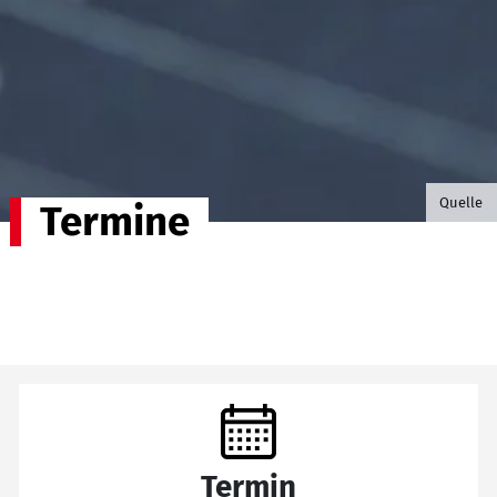
©B.G. P
Quelle
Termine
Termin