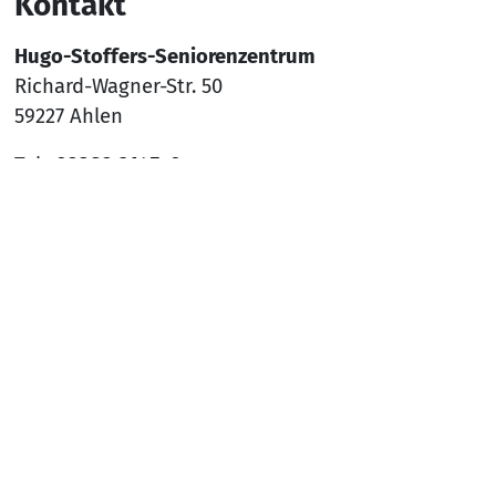
Kontakt
Hugo-Stoffers-Seniorenzentrum
Richard-Wagner-Str. 50
59227 Ahlen
Tel.:
02382 9145-0
Mail:
sz-ahlen@awo-ww.de
Nach
Social Media
YouTube
Facebook
Instagram
Rechtliches
Hinweisgeber*innenschutzsystem