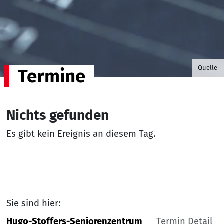
©B.G. P
Quelle
Termine
Nichts gefunden
Es gibt kein Ereignis an diesem Tag.
Sie sind hier:
Hugo-Stoffers-Seniorenzentrum
Termin Detail