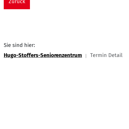
Zurück
Sie sind hier:
Hugo-Stoffers-Seniorenzentrum
Termin Detail
Link zu Home
Nach
Service Informationen