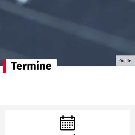
©B.G. P
Quelle
Termine