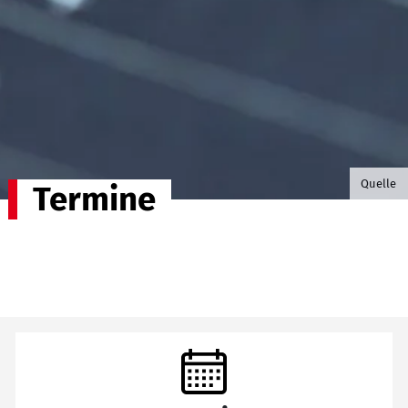
©B.G. P
Quelle
Termine