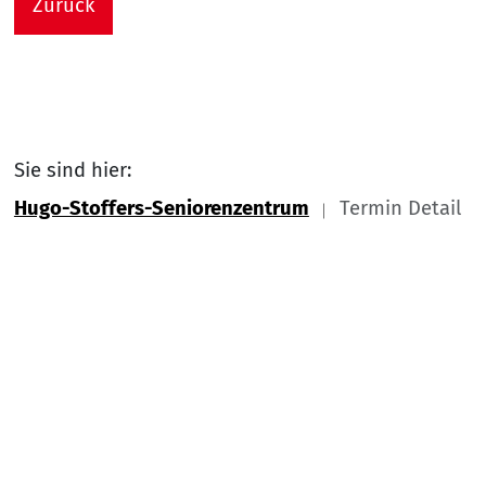
Zurück
Sie sind hier:
Hugo-Stoffers-Seniorenzentrum
Termin Detail
Link zu Home
Nach
Service Informationen