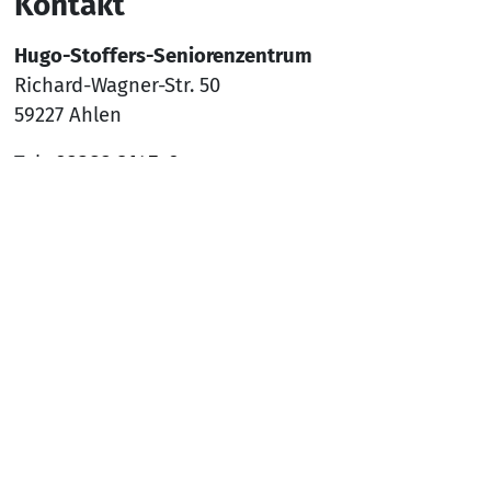
Kontakt
Hugo-Stoffers-Seniorenzentrum
Richard-Wagner-Str. 50
59227 Ahlen
Tel.:
02382 9145-0
Mail:
sz-ahlen@awo-ww.de
Nach
Social Media
YouTube
Facebook
Instagram
Rechtliches
Hinweisgeber*innenschutzsystem