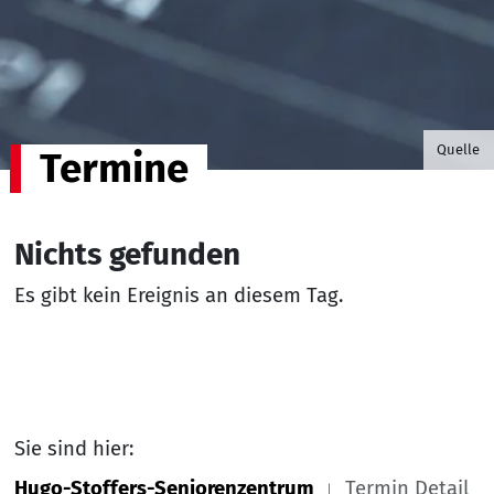
©B.G. P
Quelle
Termine
Nichts gefunden
Es gibt kein Ereignis an diesem Tag.
Sie sind hier:
Hugo-Stoffers-Seniorenzentrum
Termin Detail