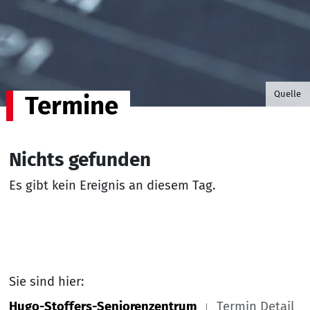
©B.G. P
Quelle
Termine
Nichts gefunden
Es gibt kein Ereignis an diesem Tag.
Sie sind hier:
Hugo-Stoffers-Seniorenzentrum
Termin Detail