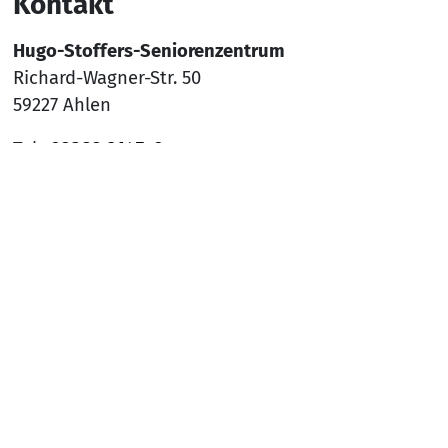
Kontakt
Hugo-Stoffers-Seniorenzentrum
Richard-Wagner-Str. 50
59227 Ahlen
Tel.:
02382 9145-0
Mail:
sz-ahlen@awo-ww.de
Nach
Social Media
YouTube
Facebook
Instagram
Rechtliches
Hinweisgeber*innenschutzsystem