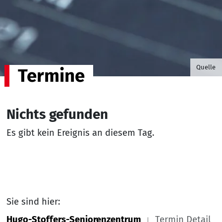
©B.G. P
Quelle
Termine
Nichts gefunden
Es gibt kein Ereignis an diesem Tag.
Sie sind hier:
Hugo-Stoffers-Seniorenzentrum
Termin Detail