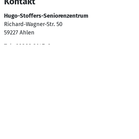
Kontakt
Hugo-Stoffers-Seniorenzentrum
Richard-Wagner-Str. 50
59227 Ahlen
Tel.:
02382 9145-0
Mail:
sz-ahlen@awo-ww.de
Nach
Social Media
YouTube
Facebook
Instagram
Rechtliches
Hinweisgeber*innenschutzsystem