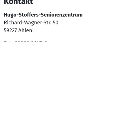
Kontakt
Hugo-Stoffers-Seniorenzentrum
Richard-Wagner-Str. 50
59227 Ahlen
Tel.:
02382 9145-0
Mail:
sz-ahlen@awo-ww.de
Nach
Social Media
YouTube
Facebook
Instagram
Rechtliches
Hinweisgeber*innenschutzsystem