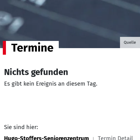
©B.G. P
Quelle
Termine
Nichts gefunden
Es gibt kein Ereignis an diesem Tag.
Sie sind hier:
Hugo-Stoffers-Seniorenzentrum
Termin Detail