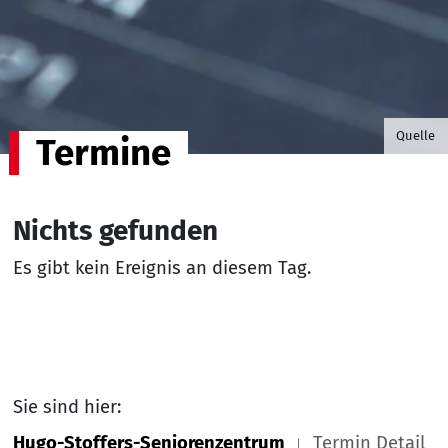
©B.G. P
Quelle
Termine
Nichts gefunden
Es gibt kein Ereignis an diesem Tag.
Sie sind hier:
Hugo-Stoffers-Seniorenzentrum
Termin Detail