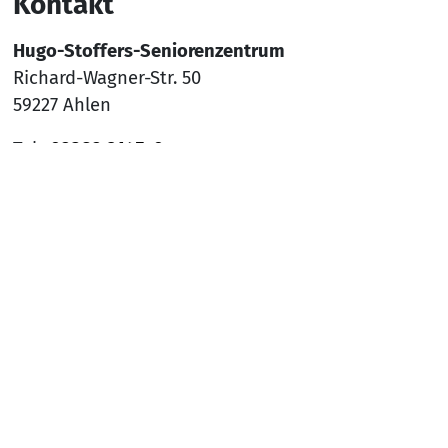
Kontakt
Hugo-Stoffers-Seniorenzentrum
Richard-Wagner-Str. 50
59227 Ahlen
Tel.:
02382 9145-0
Mail:
sz-ahlen@awo-ww.de
Nach
Social Media
YouTube
Facebook
Instagram
Rechtliches
Hinweisgeber*innenschutzsystem