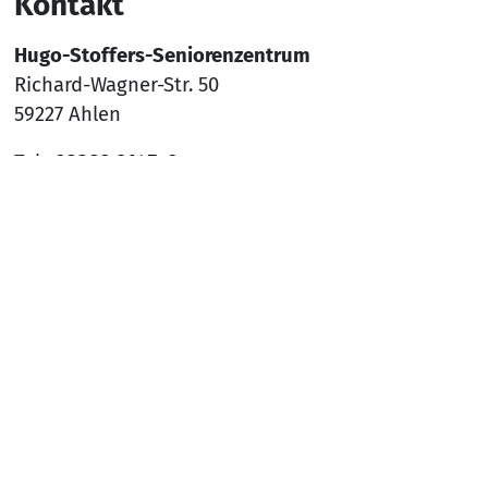
Kontakt
Hugo-Stoffers-Seniorenzentrum
Richard-Wagner-Str. 50
59227 Ahlen
Tel.:
02382 9145-0
Mail:
sz-ahlen@awo-ww.de
Nach
Social Media
YouTube
Facebook
Instagram
Rechtliches
Hinweisgeber*innenschutzsystem