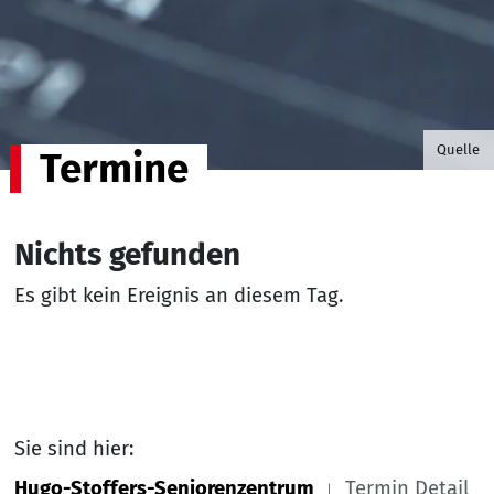
©B.G. P
Quelle
Termine
Nichts gefunden
Es gibt kein Ereignis an diesem Tag.
Sie sind hier:
Hugo-Stoffers-Seniorenzentrum
Termin Detail