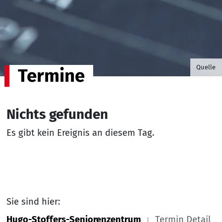
©B.G. P
Quelle
Termine
Nichts gefunden
Es gibt kein Ereignis an diesem Tag.
Sie sind hier:
Hugo-Stoffers-Seniorenzentrum
Termin Detail