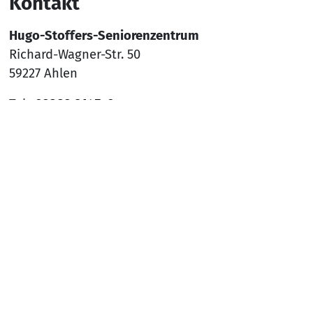
Kontakt
Hugo-Stoffers-Seniorenzentrum
Richard-Wagner-Str. 50
59227 Ahlen
Tel.:
02382 9145-0
Mail:
sz-ahlen@awo-ww.de
Nach
Social Media
YouTube
Facebook
Instagram
Rechtliches
Hinweisgeber*innenschutzsystem