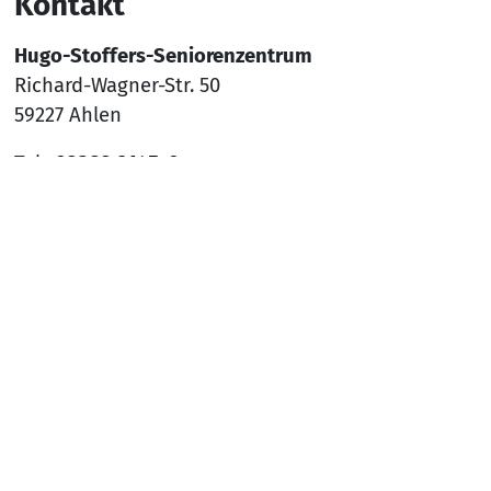
Kontakt
Hugo-Stoffers-Seniorenzentrum
Richard-Wagner-Str. 50
59227 Ahlen
Tel.:
02382 9145-0
Mail:
sz-ahlen@awo-ww.de
Nach
Social Media
YouTube
Facebook
Instagram
Rechtliches
Hinweisgeber*innenschutzsystem