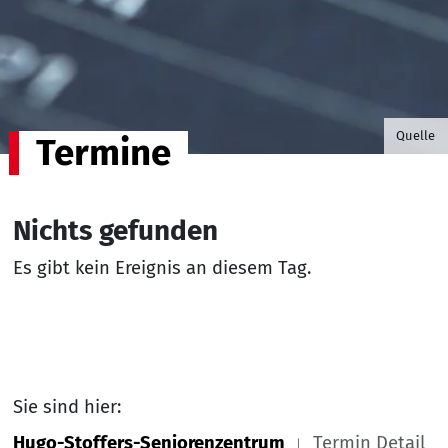
©B.G. P
Quelle
Termine
Nichts gefunden
Es gibt kein Ereignis an diesem Tag.
Sie sind hier:
Hugo-Stoffers-Seniorenzentrum
Termin Detail