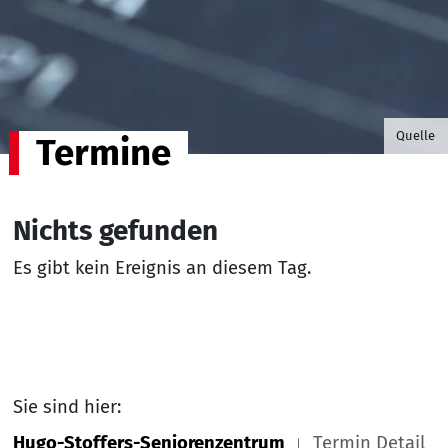
©B.G. P
Quelle
Termine
Nichts gefunden
Es gibt kein Ereignis an diesem Tag.
Sie sind hier:
Hugo-Stoffers-Seniorenzentrum
Termin Detail