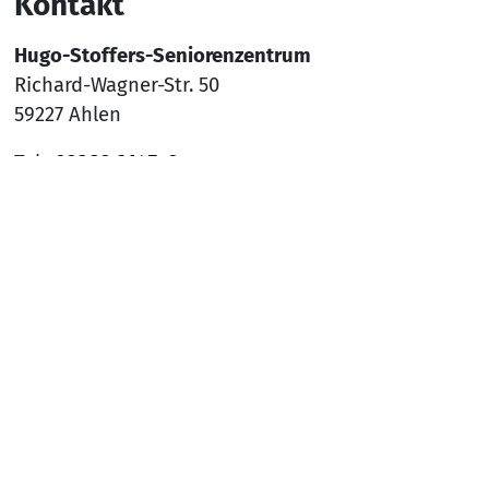
Kontakt
Hugo-Stoffers-Seniorenzentrum
Richard-Wagner-Str. 50
59227 Ahlen
Tel.:
02382 9145-0
Mail:
sz-ahlen@awo-ww.de
Nach
Social Media
YouTube
Facebook
Instagram
Rechtliches
Hinweisgeber*innenschutzsystem