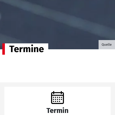
©B.G. P
Quelle
Termine
Termin