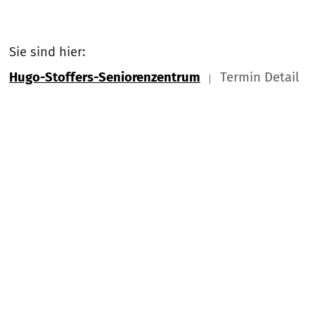
Sie sind hier:
Hugo-Stoffers-Seniorenzentrum
Termin Detail
Link zu Home
Nach
Service Informationen
Kontakt
Impressum