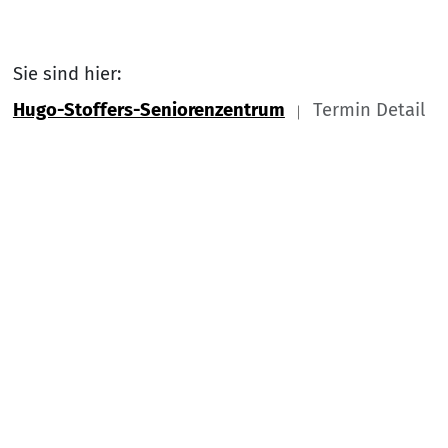
Sie sind hier:
Hugo-Stoffers-Seniorenzentrum
Termin Detail
Link zu Home
Nach
Service Informationen
Kontakt
Impressum