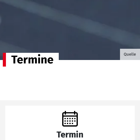
©B.G. P
Quelle
Termine
Termin