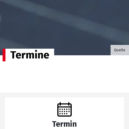
©B.G. P
Quelle
Termine
Termin