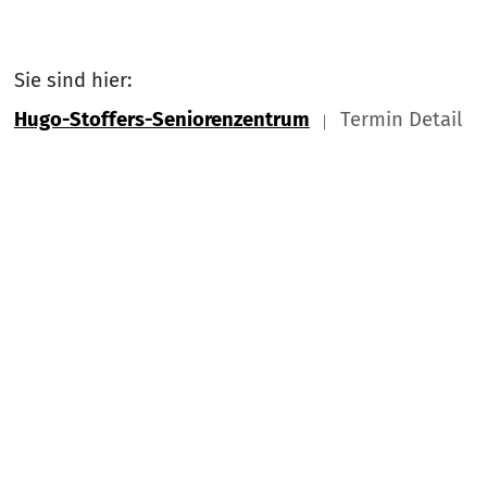
Sie sind hier:
Hugo-Stoffers-Seniorenzentrum
Termin Detail
Link zu Home
Nach
Service Informationen
Kontakt
Impressum