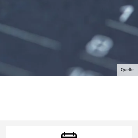
©B.G. 
Quelle