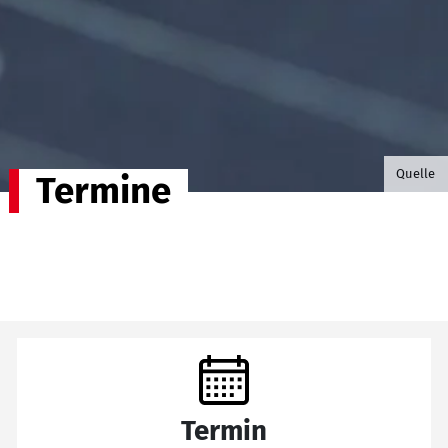
©B.G. P
Quelle
Termine
Termin