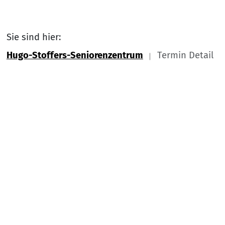
Sie sind hier:
Hugo-Stoffers-Seniorenzentrum
Termin Detail
Link zu Home
Nach
Service Informationen
Kontakt
Impressum