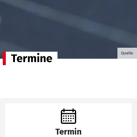
©B.G. P
Quelle
Termine
Termin