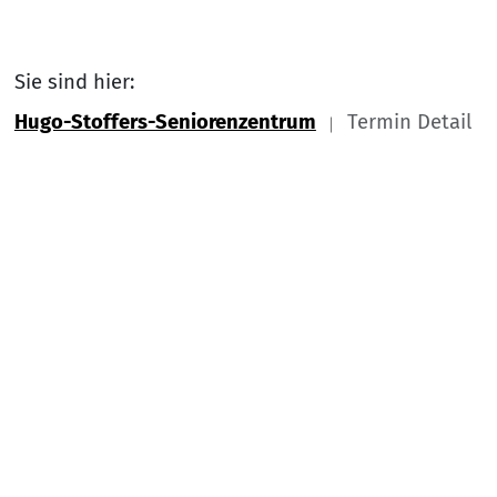
Sie sind hier:
Hugo-Stoffers-Seniorenzentrum
Termin Detail
Link zu Home
Nach
Service Informationen
Kontakt
Impressum