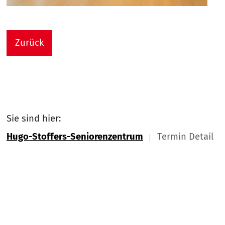
Zurück
Sie sind hier:
Hugo-Stoffers-Seniorenzentrum
Termin Detail
Link zu Home
Nach