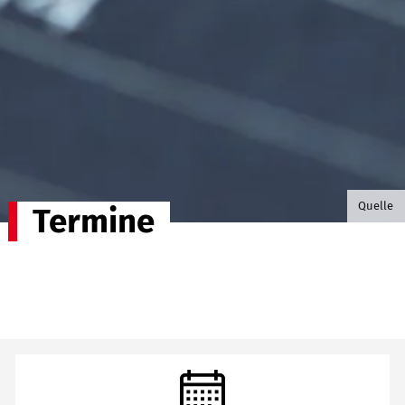
©B.G. P
Quelle
Termine