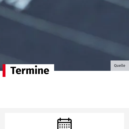
©B.G. P
Quelle
Termine