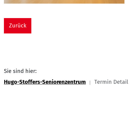
Zurück
Sie sind hier:
Hugo-Stoffers-Seniorenzentrum
Termin Detail
Link zu Home
Nach