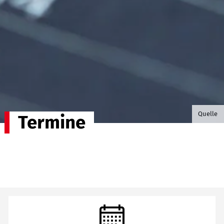
©B.G. P
Quelle
Termine