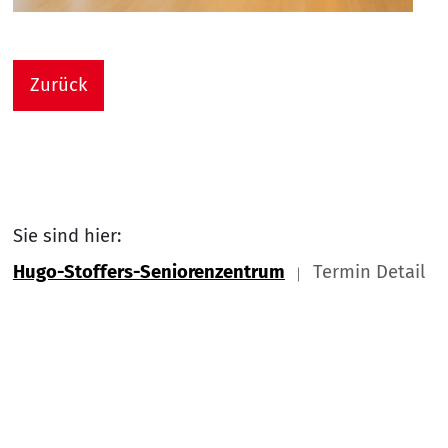
Zurück
Sie sind hier:
Hugo-Stoffers-Seniorenzentrum
Termin Detail
Link zu Home
Nach