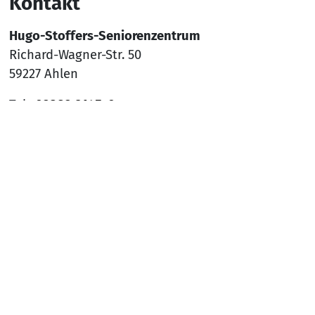
Kontakt
Hugo-Stoffers-Seniorenzentrum
Richard-Wagner-Str. 50
59227 Ahlen
Tel.:
02382 9145-0
Mail:
sz-ahlen@awo-ww.de
Nach
Social Media
YouTube
Facebook
Instagram
Rechtliches
Hinweisgeber*innenschutzsystem