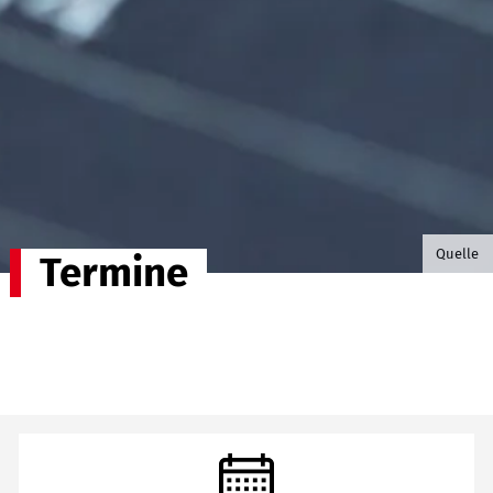
©B.G. P
Quelle
Termine