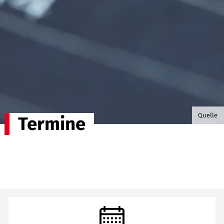
©B.G. P
Quelle
Termine