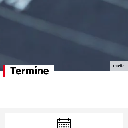
©B.G. P
Quelle
Termine