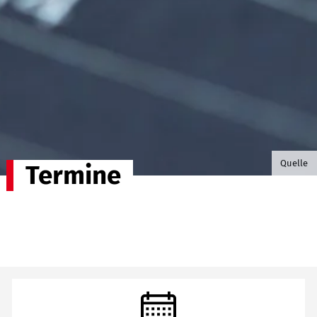
©B.G. P
Quelle
Termine