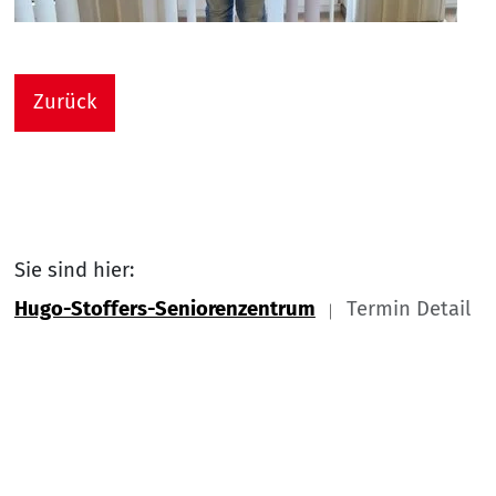
Zurück
Sie sind hier:
Hugo-Stoffers-Seniorenzentrum
Termin Detail
Link zu Home
Nach