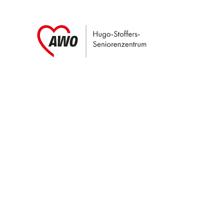
Link zu Home
Service Informati
Kontakt
Hugo-Stoffers-Seniorenzentrum
Richard-Wagner-Str. 50
59227 Ahlen
Tel.:
02382 9145-0