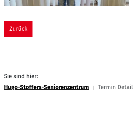
Zurück
Sie sind hier:
Hugo-Stoffers-Seniorenzentrum
Termin Detail
Link zu Home
Nach