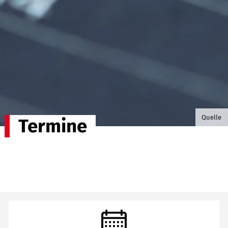
©B.G. P
Quelle
Termine