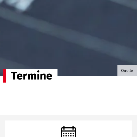
©B.G. P
Quelle
Termine