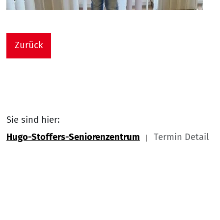
Zurück
Sie sind hier:
Hugo-Stoffers-Seniorenzentrum
Termin Detail
Link zu Home
Nach