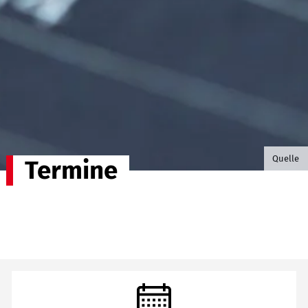
©B.G. P
Quelle
Termine