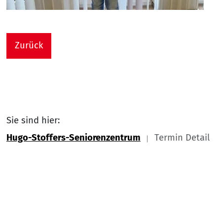
Zurück
Sie sind hier:
Hugo-Stoffers-Seniorenzentrum
Termin Detail
Link zu Home
Nach