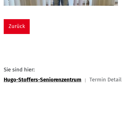
Zurück
Sie sind hier:
Hugo-Stoffers-Seniorenzentrum
Termin Detail
Link zu Home
Nach