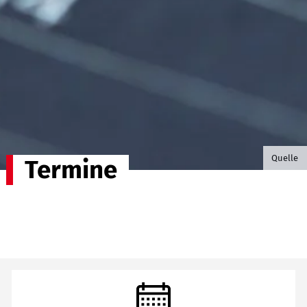
©B.G. P
Quelle
Termine