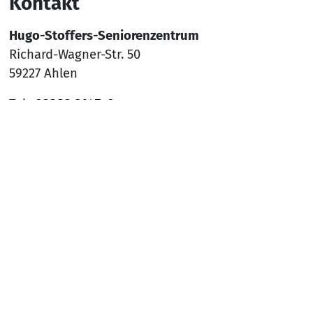
Kontakt
Hugo-Stoffers-Seniorenzentrum
Richard-Wagner-Str. 50
59227 Ahlen
Tel.:
02382 9145-0
Mail:
sz-ahlen@awo-ww.de
Nach
Social Media
YouTube
Facebook
Instagram
Rechtliches
Hinweisgeber*innenschutzsystem