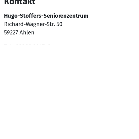
Kontakt
Hugo-Stoffers-Seniorenzentrum
Richard-Wagner-Str. 50
59227 Ahlen
Tel.:
02382 9145-0
Mail:
sz-ahlen@awo-ww.de
Nach
Social Media
YouTube
Facebook
Instagram
Rechtliches
Hinweisgeber*innenschutzsystem