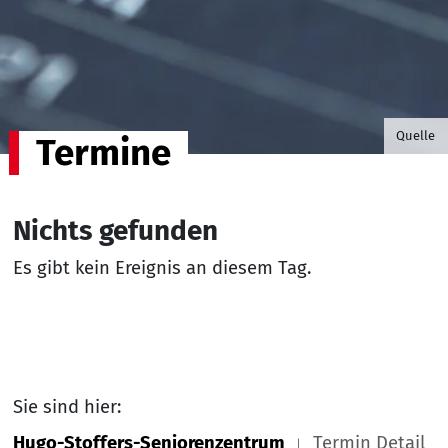
©B.G. P
Quelle
Termine
Nichts gefunden
Es gibt kein Ereignis an diesem Tag.
Sie sind hier:
Hugo-Stoffers-Seniorenzentrum
Termin Detail