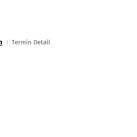
m
Termin Detail
Kontakt
Impressum
Datenschutz
onen