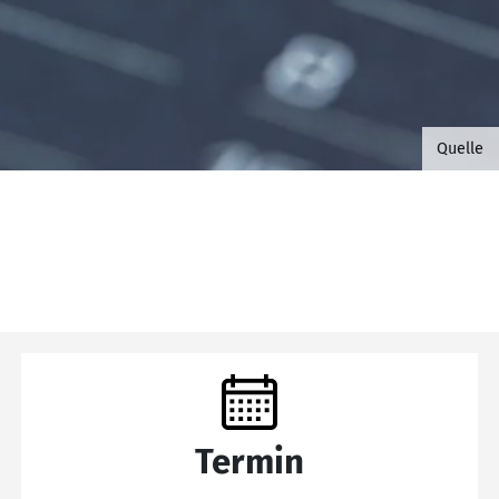
©B.G. 
Quelle
Termin