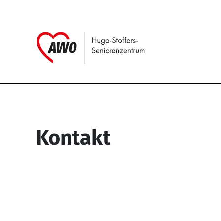
Link zu Home
Service Informati
Kontakt
Hugo-Stoffers-Seniorenzentrum
Richard-Wagner-Str. 50
59227 Ahlen