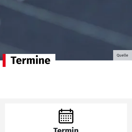
©B.G. P
Quelle
Termine
Termin