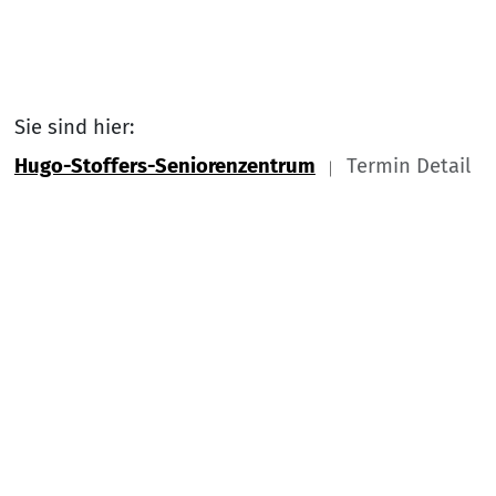
Sie sind hier:
Hugo-Stoffers-Seniorenzentrum
Termin Detail
Link zu Home
Nach
Service Informationen