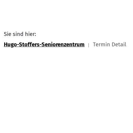
Sie sind hier:
Hugo-Stoffers-Seniorenzentrum
Termin Detail
Link zu Home
Nach
Service Informationen