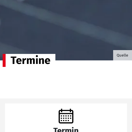
©B.G. P
Quelle
Termine
Termin