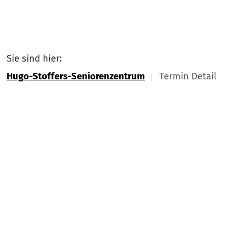
Sie sind hier:
Hugo-Stoffers-Seniorenzentrum
Termin Detail
Link zu Home
Nach
Service Informationen