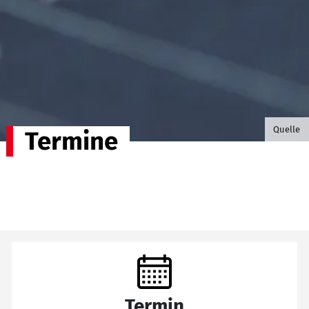
©B.G. P
Quelle
Termine
Termin