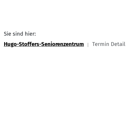
Sie sind hier:
Hugo-Stoffers-Seniorenzentrum
Termin Detail
Link zu Home
Nach
Service Informationen