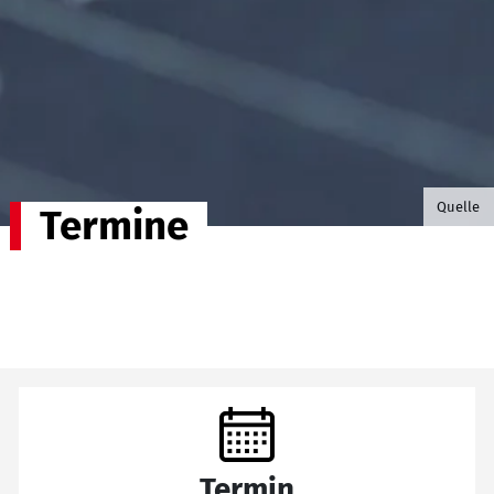
©B.G. P
Quelle
Termine
Termin